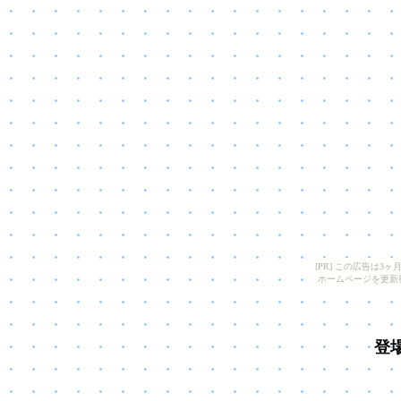
[PR] この広告は
ホームページを更新
登