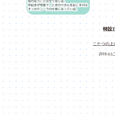
特設T
こたつの上
2016 