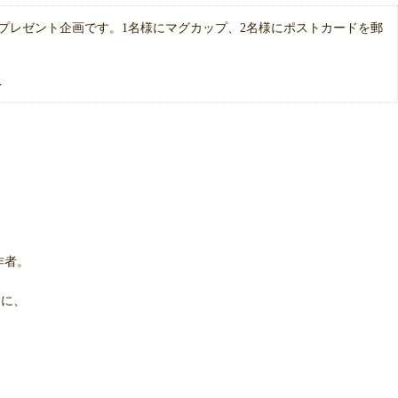
プレゼント企画です。1名様にマグカップ、2名様にポストカードを郵
日
作者。
。
ーに、