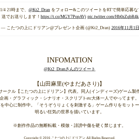
4 21時まで、
@Kt2_Dran
をフォロー&このツイートをRTで簡単応募な
送でお送りします！
https://t.co/MGY7PopAVj
pic.twitter.com/Hb0zZqbR4k
— こたつの上にドリアン@プレゼント企画 (@Kt2_Dran)
2016年11月1
INFOMATION
@Kt2_Dranさんのツイート
【山田麻里(やまだあさり)】
サークル【こたつの上にドリアン】代表。同人(インディーズ)ゲーム製
企画・グラフィック・シナリオ・スクリプトetc大体一人でやってます
Vを中心に制作中。「そうぞうりょくを刺激する」ゲーム作りをモット
明るい狂気の世界を描いています。
※創作作品の無断転載・模倣・誹謗中傷を硬く禁じます。
Copyright © 2016 こたつの上にドリアン All Rights Reserved.